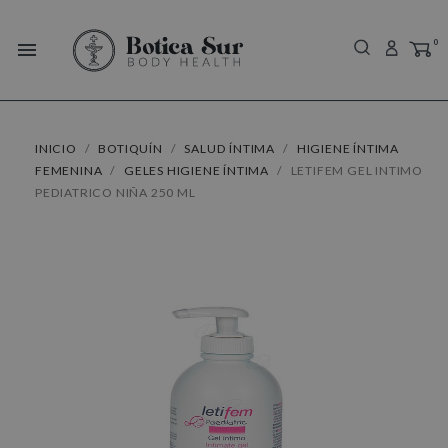
0
menu
INICIO
BOTIQUÍN
SALUD ÍNTIMA
HIGIENE ÍNTIMA
FEMENINA
GELES HIGIENE ÍNTIMA
LETIFEM GEL INTIMO
PEDIATRICO NIÑA 250 ML