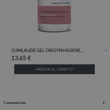
CUMLAUDE GEL ORIGYN HIGIENE...
O
13,65 €
1
AÑADIR AL CARRITO
Comentarios