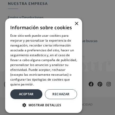
NUESTRA EMPRESA
Envíos y Devoluciones
×
Condiciones de compra web
Información sobre cookies
Contacte con nosotros
Este sitio web puede usar cookies para
mejorar y personalizar la experiencia de
Mapa del sitio web | Encuentra fácilmente lo que buscas
navegación, recordar cierta información
asociada a preferencias del sitio, hacer un
seguimiento estadístico y, en el caso de
llevar a cabo alguna campaña de publicidad,
personalizar los anuncios y analizar su
efectividad. Puede aceptar, rechazar
(excepto las estrictamente necesarias) o
configurar las tipologías de cookies que
quiere permitir.
ACEPTAR
RECHAZAR
POLÍTICA DE COOKIES
POLÍTICA DE PRIVACIDAD
MOSTRAR DETALLES
CONDICIONES DE COMPRA WEB