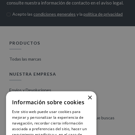
consulte nuestra información de contacto en el aviso legal.
Acepto las
condiciones generales
y la
política de privacidad
PRODUCTOS
Todas las marcas
NUESTRA EMPRESA
Envíos y Devoluciones
×
Condiciones de compra web
Información sobre cookies
Contacte con nosotros
Este sitio web puede usar cookies para
mejorar y personalizar la experiencia de
Mapa del sitio web | Encuentra fácilmente lo que buscas
navegación, recordar cierta información
asociada a preferencias del sitio, hacer un
seguimiento estadístico y, en el caso de