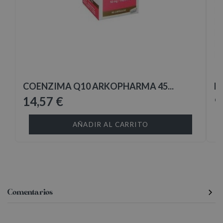
COENZIMA Q10 ARKOPHARMA 45...
M
14,57 €
9
AÑADIR AL CARRITO
Comentarios