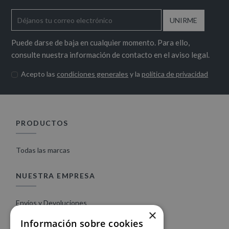
Puede darse de baja en cualquier momento. Para ello,
consulte nuestra información de contacto en el aviso legal.
Acepto las
condiciones generales
y la
política de privacidad
PRODUCTOS
Todas las marcas
NUESTRA EMPRESA
Envíos y Devoluciones
×
Condiciones de compra web
Información sobre cookies