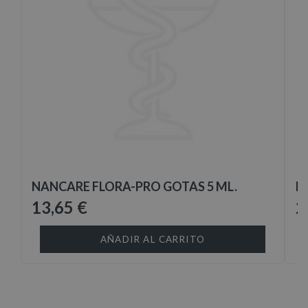
NANCARE FLORA-PRO GOTAS 5 ML.
L
13,65 €
2
AÑADIR AL CARRITO